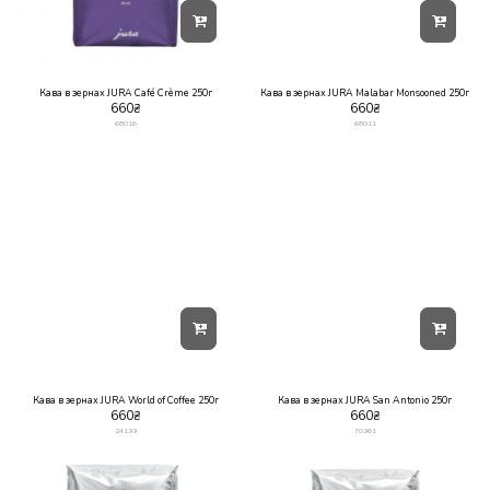
Кава в зернах JURA Café Crème 250г
Кава в зернах JURA Malabar Monsooned 250г
660
₴
660
₴
68016
68011
Кава в зернах JURA World of Coffee 250г
Кава в зернах JURA San Antonio 250г
660
₴
660
₴
24199
70961