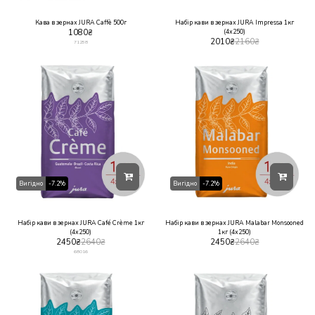
Кава в зернах JURA Caffè 500г
Набір кави в зернах JURA Impressa 1кг
1080
₴
(4х250)
2010
₴
2160
₴
71258
Вигідно
-7.2%
Вигідно
-7.2%
Набір кави в зернах JURA Café Crème 1кг
Набір кави в зернах JURA Malabar Monsooned
(4х250)
1кг (4х250)
2450
₴
2640
₴
2450
₴
2640
₴
68016