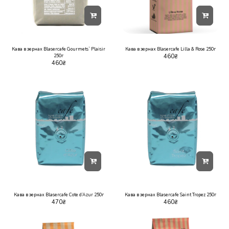
Кава в зернах Blasercafe Gourmets` Plaisir
Кава в зернах Blasercafe Lilla & Rose 250г
250г
460
₴
460
₴
Кава в зернах Blasercafe Cote d’Azur 250г
Кава в зернах Blasercafe Saint Tropez 250г
470
₴
460
₴