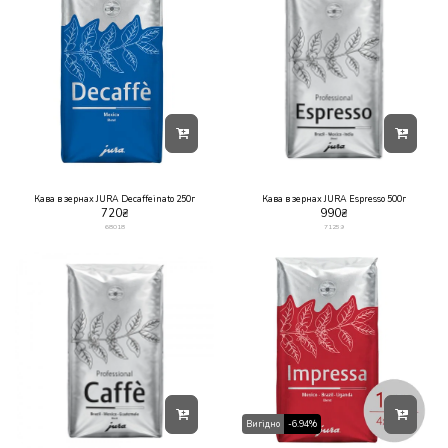
Кава в зернах JURA Decaffeinato 250г
Кава в зернах JURA Espresso 500г
720
₴
990
₴
68018
71259
Вигідно
-6.94%