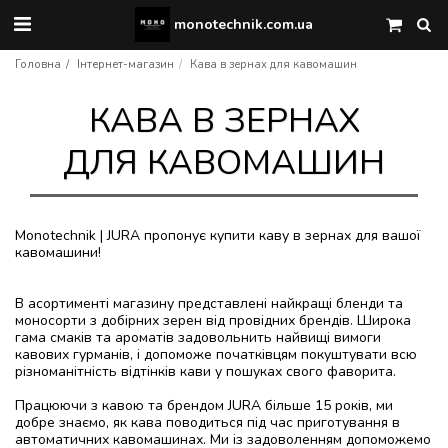
monotechnik.com.ua
Головна
Інтернет-магазин
Кава в зернах для кавомашин
КАВА В ЗЕРНАХ
ДЛЯ КАВОМАШИН
Monotechnik | JURA пропонує купити каву в зернах для вашої
кавомашини!
В асортименті магазину представлені найкращі бленди та
моносорти з добірних зерен від провідних брендів. Широка
гама смаків та ароматів задовольнить найвищі вимоги
кавових гурманів, і допоможе початківцям покуштувати всю
різноманітність відтінків кави у пошуках свого фаворита.
Працюючи з кавою та брендом JURA більше 15 років, ми
добре знаємо, як кава поводиться під час приготування в
автоматичних кавомашинах. Ми із задоволенням допоможемо