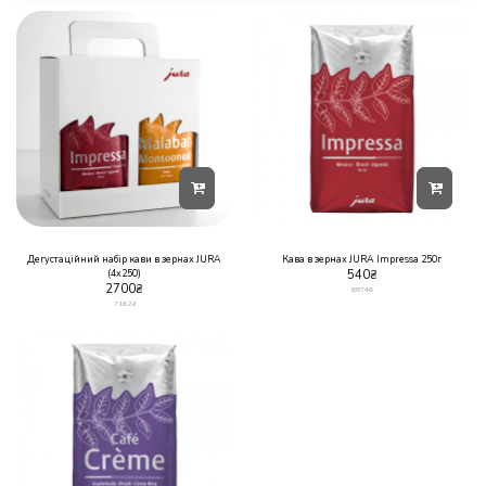
Дегустаційний набір кави в зернах JURA
Кава в зернах JURA Impressa 250г
(4х250)
540
₴
2700
₴
68746
71629