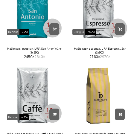
Вигідно
-7.2%
Вигідно
-7.07%
Набір кави в зернах JURA San Antonio 1кг
Набір кави в зернах JURA Espresso 1,5кг
(4х250)
(3х500)
2450
₴
2640
₴
2760
₴
2970
₴
Вигідно
-7.1%