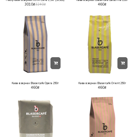
Набір кави в зернах JURA Caffè 1,5кг (3х500)
Кава в зернах Blasercafe Ballerina 250г
3010
₴
3240
₴
460
₴
Кава в зернах Blasercafe Opera 250г
Кава в зернах Blasercafe Orient 250г
460
₴
460
₴