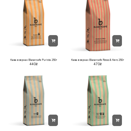
Кава в зернах Blasercafe Purista 250г
Кава в зернах Blasercafe Rosso & Nero 250г
440
₴
470
₴