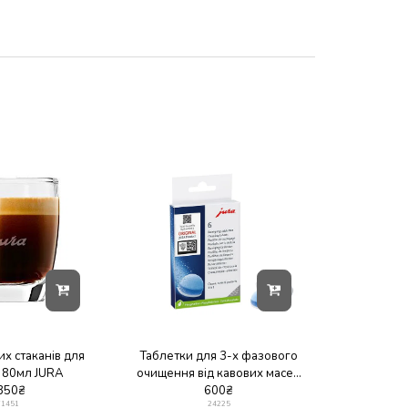
их стаканів для
Таблетки для 3-х фазового
 80мл JURA
очищення від кавових масел
350
₴
(1уп. 6шт.)
600
₴
71451
24225