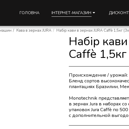
ГОЛОВНА
ДИСКОНТ
ІНТЕРНЕТ-МАГАЗИН
омашин
Кава в зернах JURA
Набір кави в зернах JURA Caffè 1,5кг (3
Набір кави
Caffè 1,5кг
Происхождение / урожай:
Бленд сортов высококаче
плантациях Бразилии, Мек
Monotechnik представляе
в зернах Jura в наборах со
упаковок Jura Caffè по 5
с дополнительной выгодой