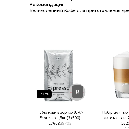
Рекомендация
Великолепный кофе для приготовления креп
-7.07%
Набір кави в зернах JURA
Набір скляних 
Espresso 1,5кг (3х500)
лате мак'ято
2760
₴
2970
₴
162
7179