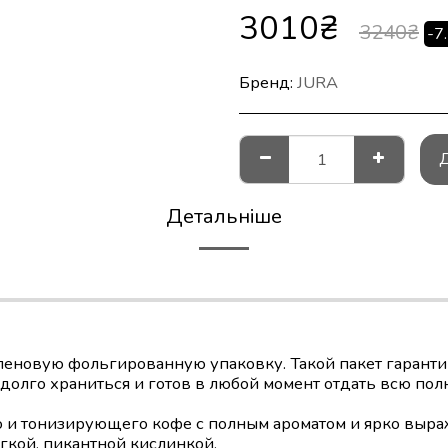
3010
₴
3240
₴
-7
Бренд:
JURA
Детальніше
леновую фольгированную упаковку. Такой пакет гарант
 долго храниться и готов в любой момент отдать всю пол
о и тонизирующего кофе с полным ароматом и ярко выра
гкой, пикантной кислинкой.