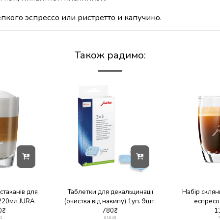
кого эспрессо или ристретто и капучино.
Також радимо:
стаканів для
Таблетки для декальцинації
Набір склян
 220мл JURA
(очистка від накипу) 1уп. 9шт.
еспресо
0
₴
780
₴
1
2
61848