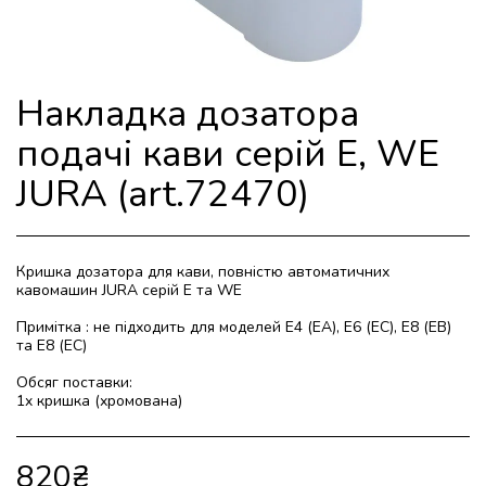
Накладка дозатора
подачі кави серій E, WE
JURA (art.72470)
Кришка дозатора для кави, повністю автоматичних
кавомашин JURA серій E та WE
Примітка : не підходить для моделей E4 (EA), E6 (EC), E8 (EB)
та E8 (EC)
Обсяг поставки:
1x кришка (хромована)
820
₴