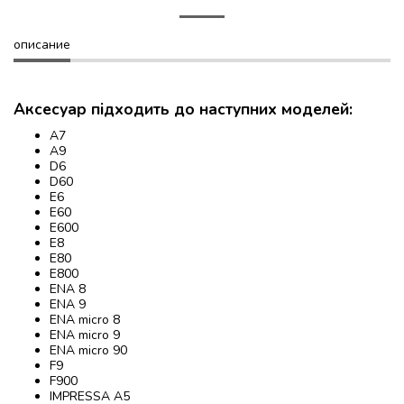
описание
Аксесуар підходить до наступних моделей:
A7
A9
D6
D60
E6
E60
E600
E8
E80
E800
ENA 8
ENA 9
ENA micro 8
ENA micro 9
ENA micro 90
F9
F900
IMPRESSA A5