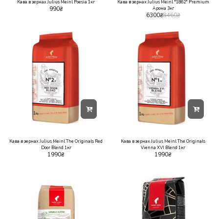
Кава в зернах Julius Meinl Poesia 1кг
Кава в зернах Julius Meinl "1862" Premium
990
₴
Арома 3кг
6300
₴
8460
₴
Кава в зернах Julius Meinl The Originals Red
Кава в зернах Julius Meinl The Originals
Door Blend 1кг
Vienna XVI Blend 1кг
1990
₴
1990
₴