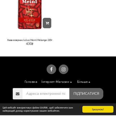
Кава в зернах Julius Meinl Melange 220г
430
₴
Головна
Інтернет-Магазин
Більше
ПІДПИСАТИСЯ
Авторське право © 2026 Всі права захищено -
monotechnik.com.ua
Цей вебсайт використовує файли cookie, щоб забезпечити вам
Зрозуміло!
найкращий досвід користування нашим вебсайтом.