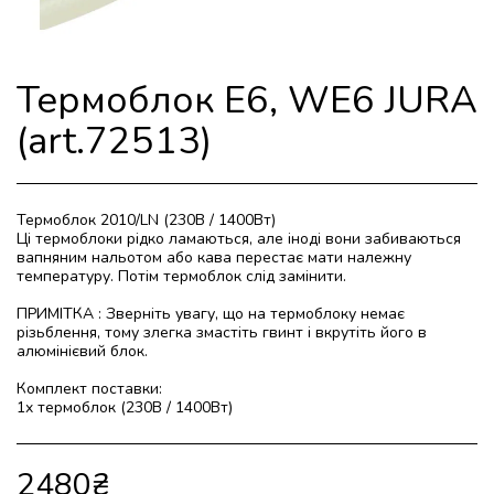
Термоблок E6, WE6 JURA
(art.72513)
Термоблок 2010/LN (230В / 1400Вт)
Ці термоблоки рідко ламаються, але іноді вони забиваються
вапняним нальотом або кава перестає мати належну
температуру. Потім термоблок слід замінити.
ПРИМІТКА : Зверніть увагу, що на термоблоку немає
різьблення, тому злегка змастіть гвинт і вкрутіть його в
алюмінієвий блок.
Комплект поставки:
1x термоблок (230В / 1400Вт)
2480
₴