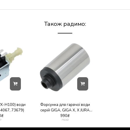
Також радимо:
PX-H100) води
Форсунка для гарячої води
74067, 73679)
серій GIGA, GIGA X, X JURA
0
₴
(art.69911, 75142)
990
₴
7
75142