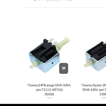
Помпа (HP4) води 55W JURA
Помпа (Sysko S
(art.72113, 69742)
55W JURA (art.
3500
₴
339
72113
7406