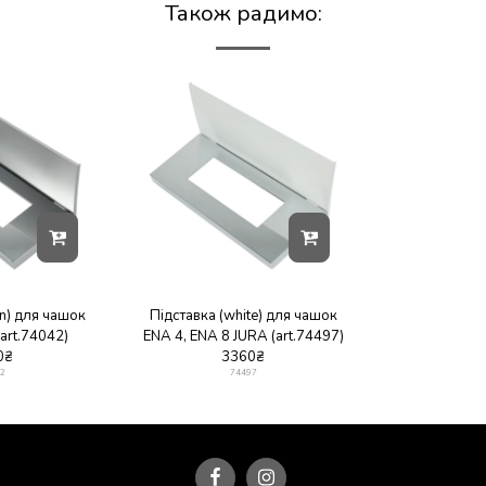
Також радимо:
in) для чашок
Підставка (white) для чашок
art.74042)
ENA 4, ENA 8 JURA (art.74497)
0
₴
3360
₴
2
74497