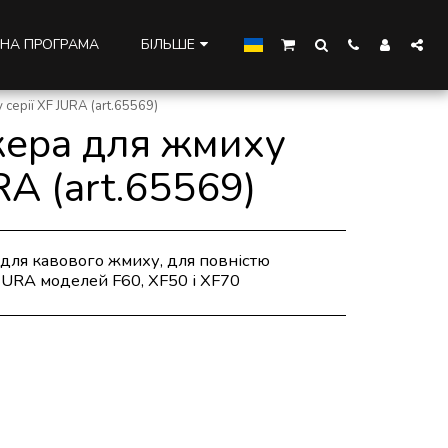
НА ПРОГРАМА
БІЛЬШЕ
серії XF JURA (art.65569)
кера для жмиху
RA (art.65569)
 для кавового жмиху, для повністю
URA моделей F60, XF50 і XF70