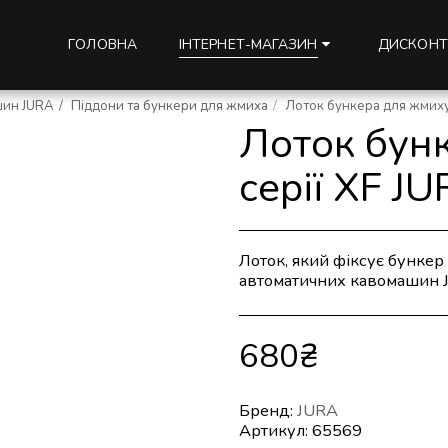
ГОЛОВНА
ДИСКОНТ
ІНТЕРНЕТ-МАГАЗИН
шин JURA
Піддони та бункери для жмиха
Лоток бункера для жмиху 
Лоток бун
серії XF JU
Лоток, який фіксує бункер
автоматичних кавомашин J
680
₴
Бренд:
JURA
Артикул:
65569