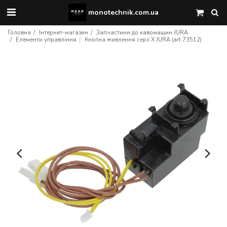
monotechnik.com.ua
Головна
Інтернет-магазин
Запчастини до кавомашин JURA
Елементи управління
Кнопка живлення серії X JURA (art.73512)