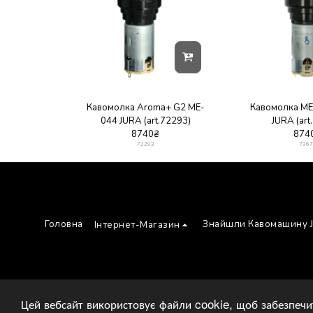
Кавомолка Aroma+ G2 ME-
Кавомолка ME-
044 JURA (art.72293)
JURA (art
8740
₴
874
72293
7367
Головна
Знайшли Кавомашину 
Інтернет-Магазин
Цей вебсайт використовує файли cookie, щоб забезпеч