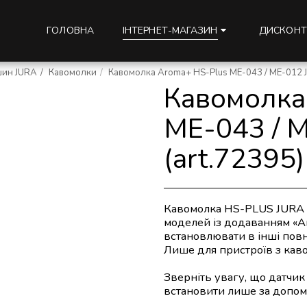
ГОЛОВНА
ДИСКОНТ
ІНТЕРНЕТ-МАГАЗИН
шин JURA
Кавомолки
Кавомолка Aroma+ HS-Plus ME-043 / ME-012 J
Кавомолка
ME-043 / 
(art.72395)
Кавомолка HS-PLUS JURA 
моделей із додаванням «A
встановлювати в інші пов
Лише для пристроїв з кав
Зверніть увагу, що датчик
встановити лише за допо