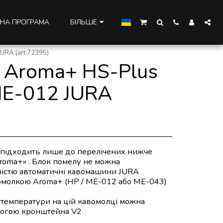
НА ПРОГРАМА
БІЛЬШЕ
URA (art.72395)
 Aroma+ HS-Plus
ME-012 JURA
підходить лише до перелічених нижче
roma+» . Блок помелу не можна
ністю автоматичні кавомашини JURA
омолкою Aroma+ (HP / ME-012 або ME-043)
 температури на цій кавомолці можна
могою кронштейна V2