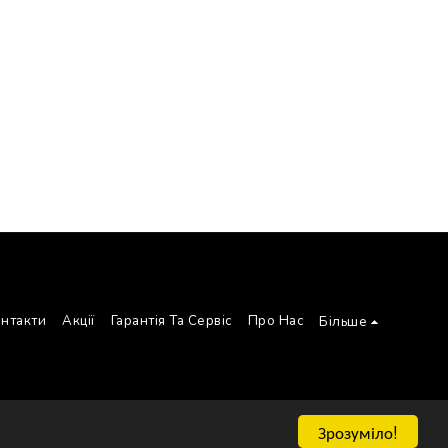
нтакти
Акції
Гарантія Та Сервіс
Про Нас
Більше
Зрозуміло!