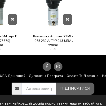
044 серії D
Кавомолка Aroma+ G3 ME-
.73670)
068 230V / TYP 043 JURA
0
₴
(art.74183)
9900
₴
0
74183
JURA Дешевше?
Дисконтна Програма
Оплата Та Доставка
Ко
ПІДПИСАТИСЯ
Авторське право © 2026 Всі права захищено -
monotechnik.com.ua
ити вам найкращий досвід користування нашим вебсайтом.