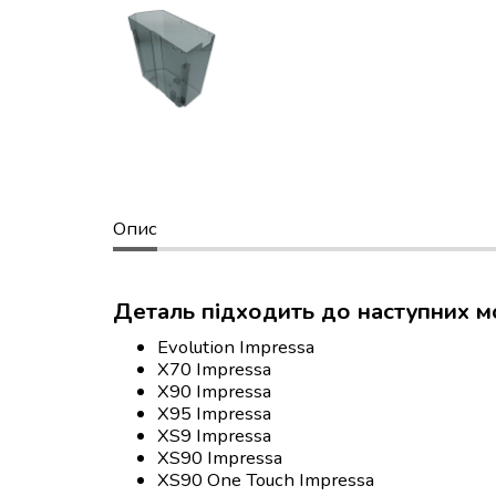
Опис
Деталь підходить до наступних м
Evolutio
X70 I
X90 I
X95 I
XS9 I
XS90 I
XS90 One Touch Impressa