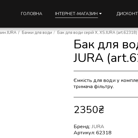
ГОЛОВНА
ДИСКОНТ
ІНТЕРНЕТ-МАГАЗИН
шин JURA
Бачки для води
Бак для води серій X, XS JURA (art.62318)
Бак для во
JURA (art.
Ємкість для води у компле
тримача фільтру.
2350
₴
Бренд:
JURA
Артикул:
62318