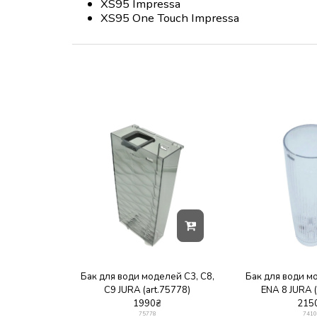
XS95 Im
XS95 One Touch Impressa
Бак для води моделей C3, C8,
Бак для води м
C9 JURA (art.75778)
ENA 8 JURA (
1990
₴
215
75778
7410