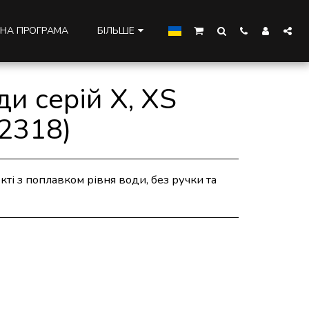
НА ПРОГРАМА
БІЛЬШЕ
ди серій X, XS
62318)
кті з поплавком рівня води, без ручки та