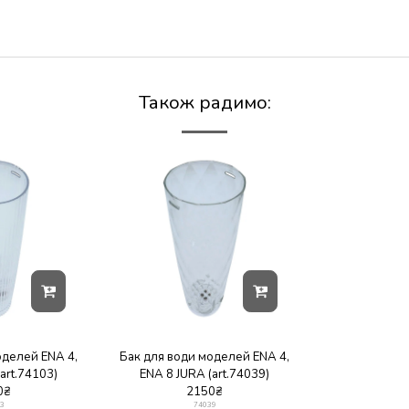
pressa
Також радимо:
оделей ENA 4,
Бак для води моделей ENA 4,
art.74103)
ENA 8 JURA (art.74039)
0
₴
2150
₴
3
74039