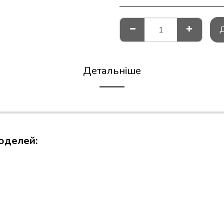
Детальніше
оделей:
n Impressa
mpressa
mpressa
mpressa
mpressa
mpressa