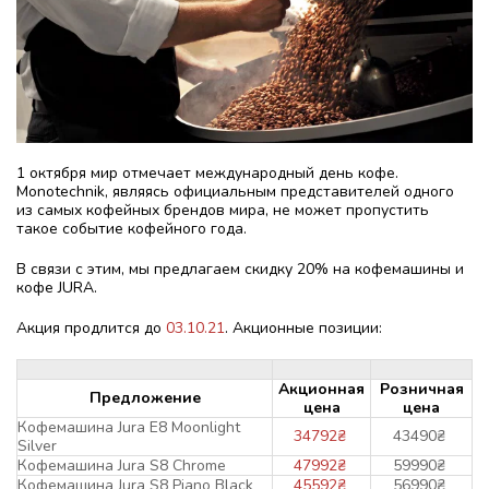
1 октября мир отмечает международный день кофе.
Monotechnik, являясь официальным представителей одного
из самых кофейных брендов мира, не может пропустить
такое событие кофейного года.
В связи с этим, мы предлагаем скидку 20% на кофемашины и
кофе JURA.
Акция продлится до
03.10.21
. Акционные позиции:
Акционная
Розничная
Предложение
цена
цена
Кофемашина Jura E8 Moonlight
34792
₴
43490
₴
Silver
Кофемашина Jura S8 Chrome
47992
₴
59990
₴
Кофемашина Jura S8 Piano Black
45592
₴
56990
₴