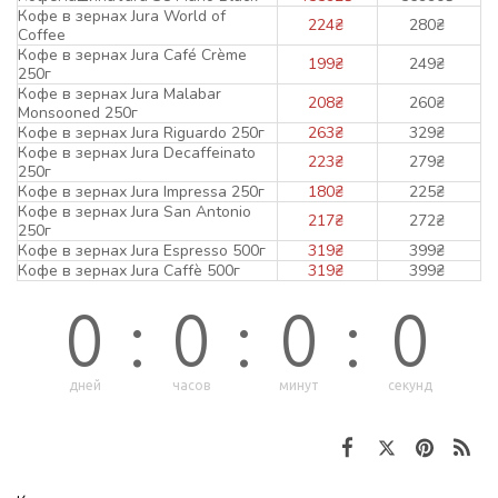
Кофе в зернах Jura World of
224
₴
280
₴
Coffee
Кофе в зернах Jura Café Crème
199
₴
249
₴
250г
Кофе в зернах Jura Malabar
208
₴
260
₴
Monsooned 250г
Кофе в зернах Jura Riguardo 250г
263
₴
329
₴
Кофе в зернах Jura Decaffeinato
223
₴
279
₴
250г
Кофе в зернах Jura Impressa 250г
180
₴
225
₴
Кофе в зернах Jura San Antonio
217
₴
272
₴
250г
Кофе в зернах Jura Espresso 500г
319
₴
399
₴
Кофе в зернах Jura Caffè 500г
319
₴
399
₴