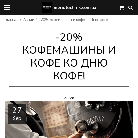
monotechnik.com.ua
Главная
Акции
-20% кофемашины и кофе ко Дню кофе!
-20%
КОФЕМАШИНЫ И
КОФЕ КО ДНЮ
КОФЕ!
27
Sep
27
Sep