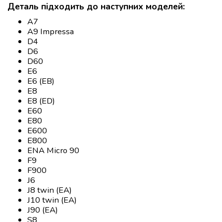
Деталь підходить до наступних моделей:
A7
A9 Impressa
D4
D6
D60
E6
E6 (EB)
E8
E8 (ED)
E60
E80
E600
E800
ENA Micro 90
F9
F900
J6
J8 twin (EA)
J10 twin (EA)
J90 (EA)
S8