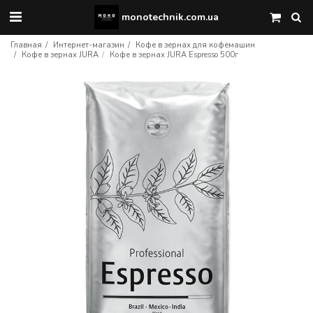
monotechnik.com.ua
Главная
Интернет-магазин
Кофе в зернах для кофемашин
Кофе в зернах JURA
Кофе в зернах JURA Espresso 500г