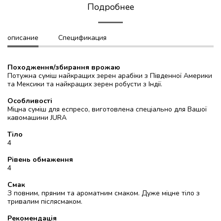
Подробнее
описание
Спецификация
Походження/збирання врожаю
Потужна суміш найкращих зерен арабіки з Південної Америки
та Мексики та найкращих зерен робусти з Індії.
Особливості
Міцна суміш для еспресо, виготовлена спеціально для Вашої
кавомашини JURA
Тіло
4
Рівень обмаження
4
Смак
З повним, пряним та ароматним смаком. Дуже міцне тіло з
тривалим післясмаком.
Рекомендація