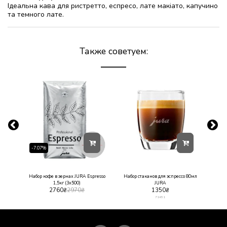
Ідеальна кава для ристретто, еспресо, лате макіато, капучино
та темного лате.
Также советуем:
-7.07%
ции
Набор кофе в зернах JURA Espresso
Набор стаканов для эспрессо 80мл
Набор 
шт.
1,5кг (3х500)
JURA
2760
₴
2970
₴
1350
₴
71451