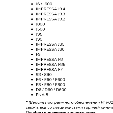
J6 / J600
IMPRESSA J9.4
IMPRESSA J9.3
IMPRESSA J9.2
J800
J500
J95
J90
IMPRESSA J85
IMPRESSA J80
F9
IMPRESSA F8
IMPRESSA F85
IMPRESSA F7
S8 / S80
E6 / E60 / E600
E8 / E80 / E800
D6 / D60 / D600
ENA 8
* (Версия программного обеспечения M V01.
свяжитесь со специалистами горячей линии
Профессиональные кофемашины: