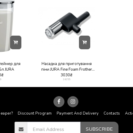
тейнер для
Насадка для приготування
5л JURA
піни JURA Fine Foam Frother
0
₴
3030
(EA)
₴
0
24255
heaper?
Discount Program
Payment And Delivery
Contacts
Act
SUBSCRIBE