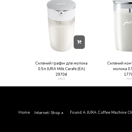
Скляний графін для молока
Скляний кон
0.5л JURA Milk Сarafe (EA)
молока 0.
2970
₴
177
24313
7257
Home
Found A JURA Coffee Machine C
Internet-Shop