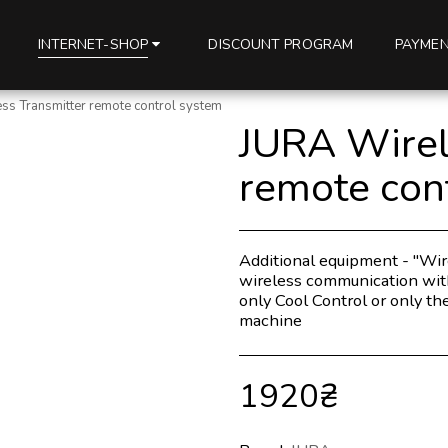
DISCOUNT PROGRAM
PAYMEN
INTERNET-SHOP
ss Transmitter remote control system
JURA Wirel
remote con
Additional equipment - "Wire
wireless communication with
only Cool Control or only t
machine
1920
₴